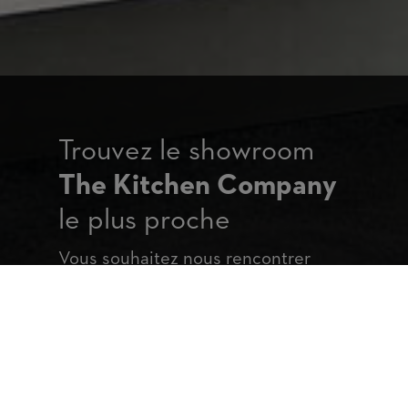
Trouvez le showroom
The Kitchen Company
le plus proche
Vous souhaitez nous rencontrer
pour discuter de votre projet de
cuisine sur mesure ou
d'aménagement d'intérieur ?
Retrouvez tous nos showrooms en
Belgique.