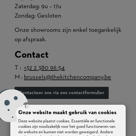
Zaterdag: 9u – 17u
Zondag: Gesloten
Onze showrooms zijn enkel toegankelijk
op afspraak.
Contact
T :
+32 2 380 96 54
M :
brussels@thekitchencompany.be
Contacteer ons via ons contactformulier
Bent u op zoek naar een
Onze website maakt gebruik van cookies
keukenontwerper
of een
specialist in
Deze website plaatst cookies. Essentiële en functionele
cookies zijn noodzakelijk voor het goed functioneren van
het maken van maatkasten
in België in
de website en kunnen niet worden geweigerd. Andere