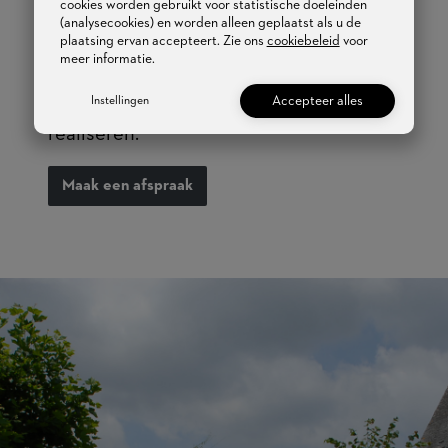
cookies worden gebruikt voor statistische doeleinden
de vastgoedpromotiesector? Onze
(analysecookies) en worden alleen geplaatst als u de
interieurarchitecten in onze showroom
plaatsing ervan accepteert. Zie ons
cookiebeleid
voor
meer informatie.
in Brussel verwelkomen u graag om uw
volledig gepersonaliseerd
project te
Accepteer alles
Instellingen
realiseren.
Maak een afspraak