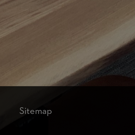
Sitemap